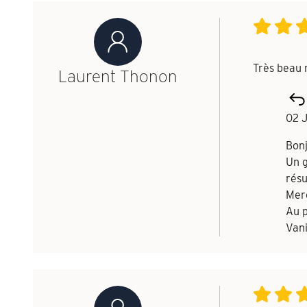
Très beau r
Laurent Thonon
02 
Bon
Un g
résu
Merc
Au p
Vani