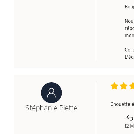
Bon
Nous
répo
menu
Cor
L'é
Chouette é
Stéphanie Piette
12 M