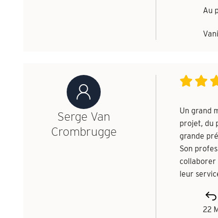
Au p
Vani
Un grand m
Serge Van
projet, du 
Crombrugge
grande préc
Son profes
collaborer
leur servic
22 