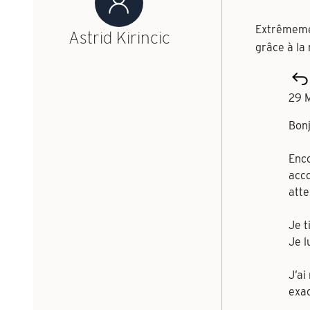
Extrêmemen
Astrid Kirincic
grâce à la
29 
Bonj
Enco
acco
atte
Je t
Je l
J’ai
exac