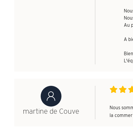
Nous
Nous
Au p
A bi
Bien
L'é
Nous somme
martine de Couve
la commerci