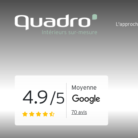
L'approc
Moyenne
4.9
/5
70
avis