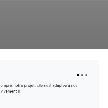
mpris notre projet. Elle s’est adaptée à nos
Dès le pr
vivement !!
à l’écou
justesse.