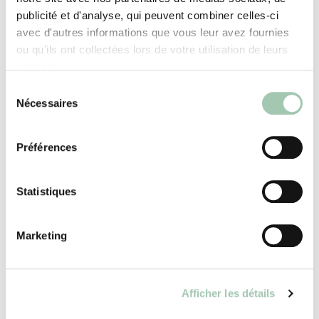
publicité et d'analyse, qui peuvent combiner celles-ci
avec d'autres informations que vous leur avez fournies
ou qu'ils ont collectées lors de votre utilisation de leurs
services.
Sélection
Nécessaires
du
consentement
Conception sur mesure et
Préférences
personnalisée
Statistiques
Notre équipe d’architectes d’intérieur
expérimentés travaille en étroite
collaboration avec vous pour créer des
Marketing
conceptions sur mesure qui répondent
parfaitement aux besoins et aux exigences
de vos clients. Nos produits de haute qualité
Afficher les détails
offrent une flexibilité maximale pour
répondre à une variété de styles, de budgets