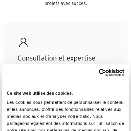
projets avec succès.
Consultation et expertise
technique
Notre équipe de spécialistes est à votre
disposition pour offrir une expertise
Ce site web utilise des cookies.
technique approfondie. Que ce soit pour des
Les cookies nous permettent de personnaliser le contenu
conseils sur les dernières tendances en
et les annonces, d'offrir des fonctionnalités relatives aux
matière de design, des spécifications
médias sociaux et d'analyser notre trafic. Nous
techniques ou des solutions personnalisées
partageons également des informations sur l'utilisation de
pour des projets spécifiques, nous sommes là
notre site avec nos partenaires de médias sociaux, de
pour vous accompagner.