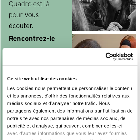
Quadro est là
pour
vous
écouter.
Rencontrez-le
dans votre
espace
conception
Ce site web utilise des cookies.
Les cookies nous permettent de personnaliser le contenu
et les annonces, d'offrir des fonctionnalités relatives aux
Trouvez un
médias sociaux et d'analyser notre trafic. Nous
magasin
partageons également des informations sur l'utilisation de
notre site avec nos partenaires de médias sociaux, de
publicité et d'analyse, qui peuvent combiner celles-ci
avec d'autres informations que vous leur avez fournies