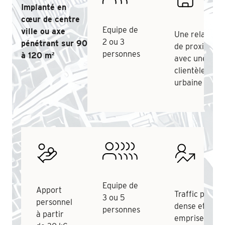
Implanté en
cœur de centre
Equipe de
ville ou axe
Une relation
2 ou 3
pénétrant sur 90
de proximité
personnes
à 120 m²
avec une
clientèle
urbaine
Equipe de
Apport
Traffic plus
3 ou 5
personnel
dense et une
personnes
à partir
emprise