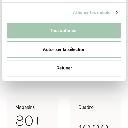
Si vous partagez cette conviction et notre
Afficher les détails
approche via un voyage créatif, profondément
inspirant dans nos espaces de conception,
Tout autoriser
rejoignez-nous et faites également de votre
histoire personnelle une aventure Quadro
Intérieurs sur-mesure.
Autoriser la sélection
Contacter l’équipe de développement
Refuser
Magasins
Quadro
80+