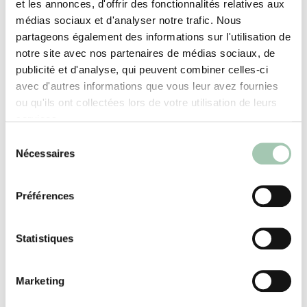
et les annonces, d'offrir des fonctionnalités relatives aux
médias sociaux et d'analyser notre trafic. Nous
LES CHIFFRES CLÉS
partageons également des informations sur l'utilisation de
notre site avec nos partenaires de médias sociaux, de
publicité et d'analyse, qui peuvent combiner celles-ci
avec d'autres informations que vous leur avez fournies
Vivez l’entrepreneuriat en sur-
ou qu'ils ont collectées lors de votre utilisation de leurs
mesure et rejoignez le réseau
services.
leader sur son marché de
Sélection
Nécessaires
l’aménagement intérieur sur-
du
consentement
mesure de l’habitat.
Préférences
Avec une dynamique qui conforte notre ambition
de développement vers les +130 points de vente,
Statistiques
de nombreuses opportunités d’implantations sont
à saisir en France : une grande agglomération
Marketing
vous attend comme partenaires Quadro
Intérieurs sur-mesure !