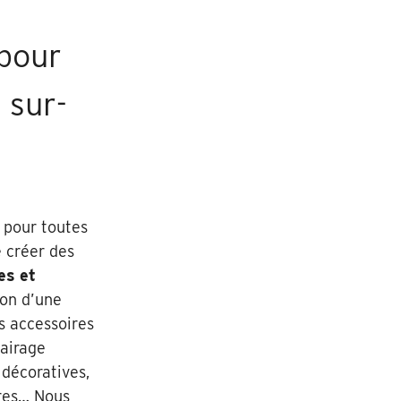
pour
 sur-
pour toutes
 créer des
es et
tion d’une
s accessoires
lairage
 décoratives,
rres… Nous