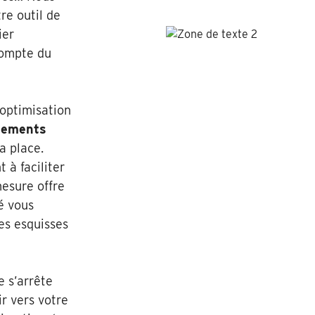
re outil de
ier
compte du
’optimisation
ements
a place.
 à faciliter
mesure offre
ié vous
es esquisses
e s’arrête
r vers votre