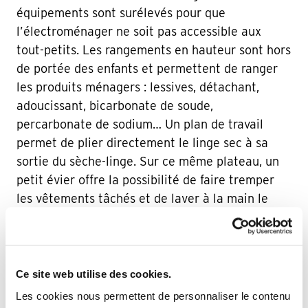
équipements sont surélevés pour que
l’électroménager ne soit pas accessible aux
tout-petits. Les rangements en hauteur sont hors
de portée des enfants et permettent de ranger
les produits ménagers : lessives, détachant,
adoucissant, bicarbonate de soude,
percarbonate de sodium… Un plan de travail
permet de plier directement le linge sec à sa
sortie du sèche-linge. Sur ce même plateau, un
petit évier offre la possibilité de faire tremper
les vêtements tâchés et de laver à la main le
linge délicat. Les placards du bas accueillent des
panières à linge coulissantes
pour gagner de la
place. Des tiroirs hauts et profonds accueillent
les draps des chambres puisque le couple a
Ce site web utilise des cookies.
décidé de ranger le linge de maison dans la
Les cookies nous permettent de personnaliser le contenu