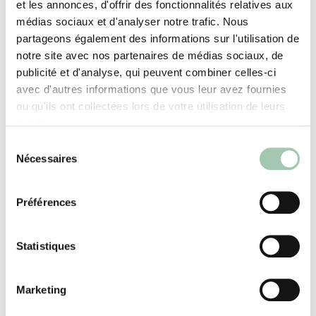
buanderie afin de désencombrer le dressing. Une
et les annonces, d'offrir des fonctionnalités relatives aux
colonne fermée a été prévue spécialement pour
médias sociaux et d'analyser notre trafic. Nous
accueillir la station de recharge de l’aspirateur
partageons également des informations sur l'utilisation de
notre site avec nos partenaires de médias sociaux, de
sans fil et qu’il soit à l’abri des regards. Même si
publicité et d'analyse, qui peuvent combiner celles-ci
la buanderie n’est pas grande, elle offre
avec d'autres informations que vous leur avez fournies
désormais tout le confort nécessaire à la famille
ou qu'ils ont collectées lors de votre utilisation de leurs
et l’uniformité des placards apporte un
services.
sentiment d’ordre et de minimalisme.
Sélection
Nécessaires
du
consentement
Préférences
Découvrez nos autres solutions
Statistiques
espace malin
Marketing